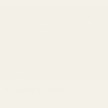
Abonnez-vous à nos
emails
Abonnez-vous pour des mises à jour exclusives
sur nos coques fines et minimalistes pour
iPhone 15 et plus encore !
E-mail
Articles de blog
Tout afficher