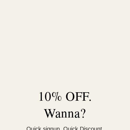
Leaks reveal a matte black
Pixel 11 Pro - the d...
10% OFF.
7 AOÛT 2026
New leaks reveal a matte black Pixel 11 Pro
Wanna?
that could become Google's first fully matte
Pro smartphone. Discover what the leaked
renders show and how it could influence
Quick signup. Quick Discount.