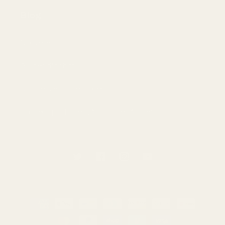
Blog
Nouvelles
Guides d'achat
Gadgets et accessoires
Conseils pratiques (Android et Apple)
Twitter
Facebook
Instagram
YouTube
Moyens
de