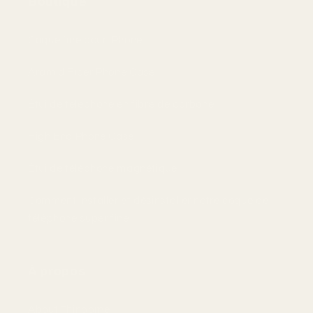
Boutique
Coque fine pour iPhone
Aramid Fiber Phone Case
Étui de téléphone en fibre de carbone
High End Phone Case
Étui de téléphone magnétique
Comment installer et désinstaller notre coque de
téléphone super fine
À propos
About Thinborne