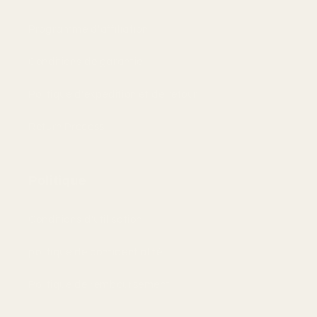
Programme d'affiliation
Conditions de garantie
Politique d'expédition et de retour
Return Process
Politique
Conditions d'utilisation
politique de confidentialité
Politique de remboursement