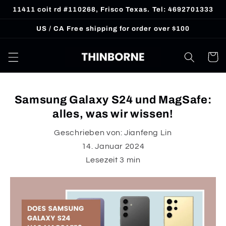
Direkt
11411 coit rd #110268, Frisco Texas. Tel: 4692701333
zum
Inhalt
US / CA Free shipping for order over $100
Warenko
Samsung Galaxy S24 und MagSafe:
alles, was wir wissen!
Geschrieben von:
Jianfeng Lin
14. Januar 2024
Lesezeit
3
min